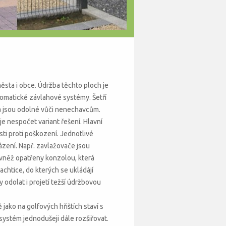
ěsta i obce. Údržba těchto ploch je
tomatické závlahové systémy. Šetří
 a jsou odolné vůči nenechavcům.
e nespočet variant řešení. Hlavní
ti proti poškození. Jednotlivé
ení. Např. zavlažovače jsou
vněž opatřeny konzolou, která
htice, do kterých se ukládájí
 odolat i projetí težší údržbovou
ako na golfových hřištích staví s
ystém jednodušeji dále rozšiřovat.