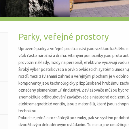
Parky, veřejné prostory
Upravené parky a veřejné prostranství jsou vizitkou každého m
však často náročná a drahá. Vítanými pomocníky jsou proto au
provozní náklady, mzdy na personál, efektivně využívají vodu
Široký výběr postřikovačů a prvků ovládacích systémů umožňuj
rozdíl mezi závlahami zahrad a veřejnými plochami je v odolnos
komponenty jsou technologicky přizpůsobené hrubšímu zacház
označeny písmenkem „I" (industry). Zavlažovače můžou byt ro
znemožňuje odšroubování zavlažovače a následné odcizení. Šac
elektromagnetické ventily, jsou z materiálů, které jsou schopny
technikou.
Pokud se jedná o rozsáhlejší pozemky, pak se systém podobně j
dvoužilovým dekodérovým ovládáním. To mimo jiné umožňuje s