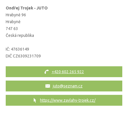
Ondřej Trojek - JUTO
Hrabyně 96
Hrabyně
747 63
Česká republika
IČ:
47636149
DIČ
CZ6309231709
+420 602 265 922
juto@seznam.cz
https://www.zavlahy-trojek.cz/